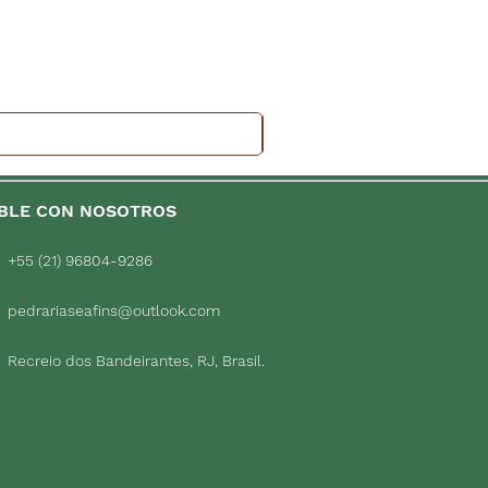
BLE CON NOSOTROS
+55 (21) 96804-9286
pedrariaseafins@outlook.com
Recreio dos Bandeirantes, RJ, Brasil.