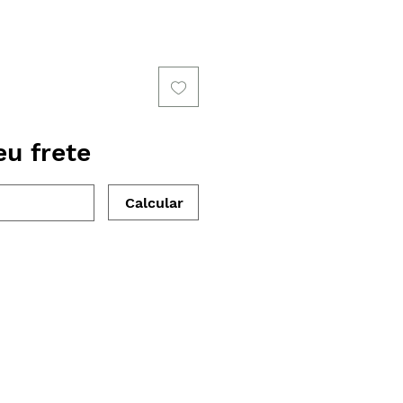
io
eu frete
Calcular