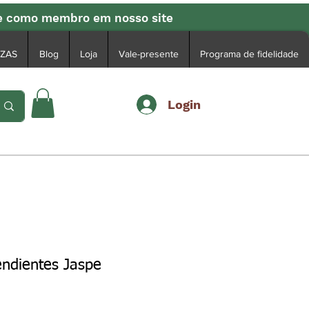
se como membro em nosso site
EZAS
Blog
Loja
Vale-presente
Programa de fidelidade
Login
endientes Jaspe