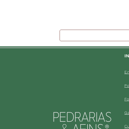
I
En
Po
F
G
C