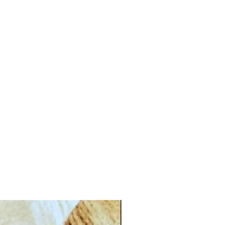
CG.PI 96