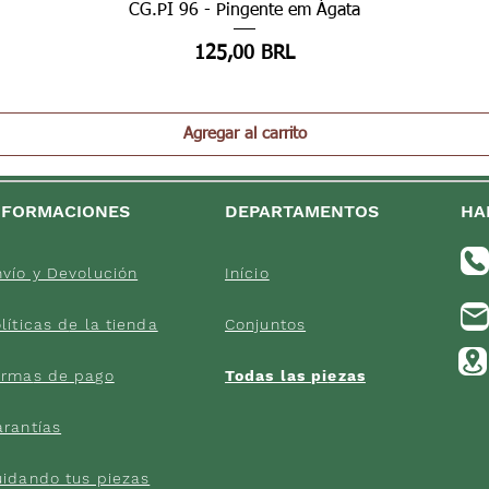
Vista rápida
CG.PI 96 - Pingente em Ágata
Precio
125,00 BRL
Agregar al carrito
NFORMACIONES
DEPARTAMENTOS
HA
vío y Devolución
Início
líticas d
e la tienda
Conjuntos
orma
s de
pago
Todas las pi
ezas
arantías
uidand
o tus piezas