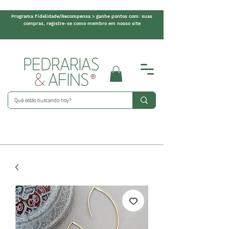
Programa Fidelidade/Recompensa > ganhe pontos com: suas
compras, registre-se como membro em nosso site