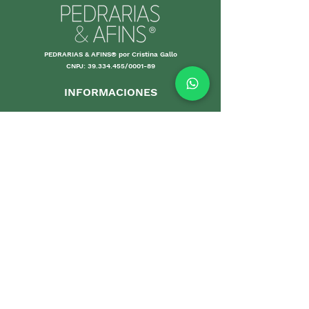
PEDRARIAS & AFINS® por Cristina Gallo
CNPJ:
39.334.455
/0001-89
INFORMACIONES
Envío y Devolución
Políticas d
e la tienda
Forma
s de
pago
Garantías
Cuidand
o tus piezas
Pro
mociones
DEPARTAMENTOS