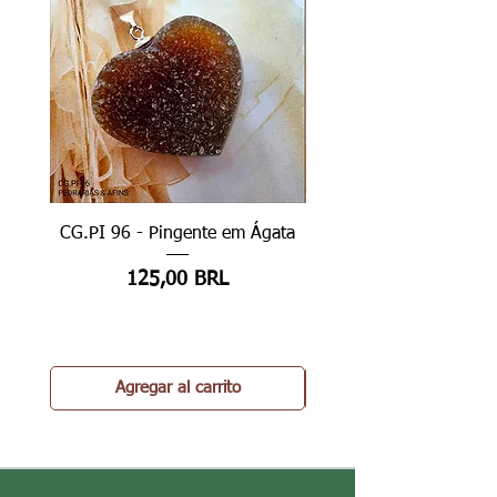
CG.PI 96 - Pingente em Ágata
CG.PI 96B - Pingente e
Precio
125,00 BRL
Agregar al carrito