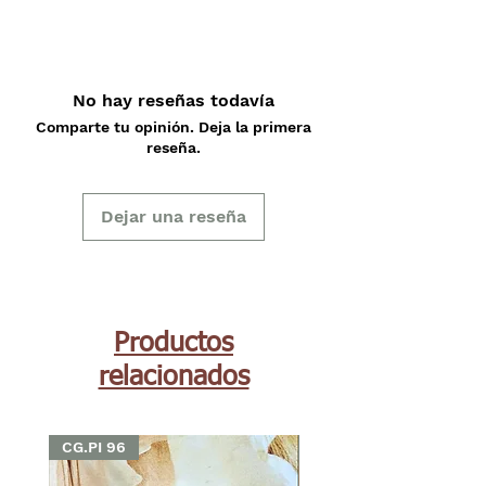
No hay reseñas todavía
Comparte tu opinión. Deja la primera
reseña.
Dejar una reseña
Productos
relacionados
CG.PI 96
CG.PI 96