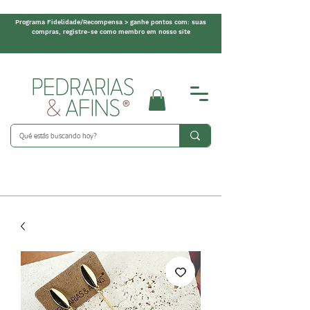
Programa Fidelidade/Recompensa > ganhe pontos com: suas
compras, registre-se como membro em nosso site