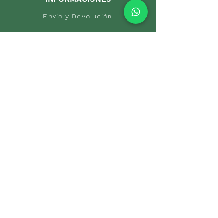
Envío y Devolución
Políticas d
e la tienda
Forma
s de
pago
Garantías
Cuidand
o tus piezas
Pro
mociones
DEPARTAMENTOS
Início
Conjuntos
Todas las pi
ezas