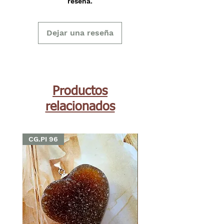
reseña.
Dejar una reseña
Productos
relacionados
CG.PI 96
CG.PI 96