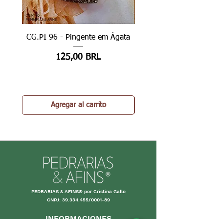
CG.PI 96 - Pingente em Ágata
CG.PI 96B - Pingente e
Precio
125,00 BRL
Agregar al carrito
PEDRARIAS & AFINS® por Cristina Gallo
CNPJ:
39.334.455
/0001-89
INFORMACIONES