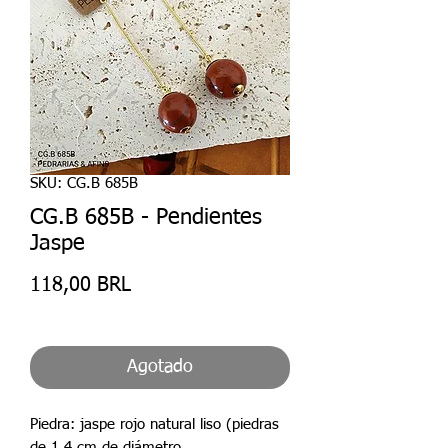
SKU: CG.B 685B
CG.B 685B - Pendientes
Jaspe
Precio
118,00 BRL
Agotado
Piedra: jaspe rojo natural liso (piedras
de 1,4 cm de diámetro