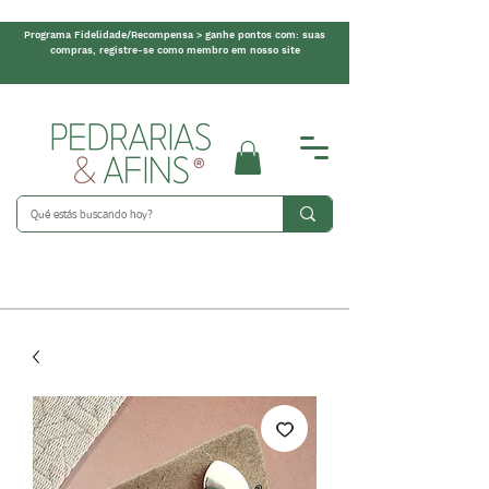
Programa Fidelidade/Recompensa > ganhe pontos com: suas
compras, registre-se como membro em nosso site