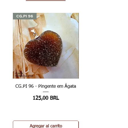
CG.PI 96
CG.PI 96
CG.PI 96 - Pingente em Ágata
CG.PI 96B - Pingente e
Precio
125,00 BRL
Agregar al carrito