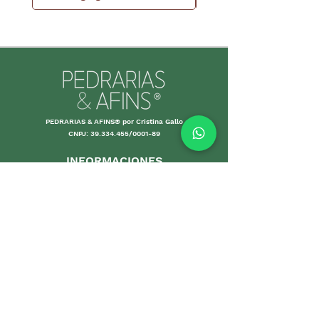
PEDRARIAS & AFINS® por Cristina Gallo
CNPJ:
39.334.455
/0001-89
INFORMACIONES
Envío y Devolución
Políticas d
e la tienda
Forma
s de
pago
Garantías
Cuidand
o tus piezas