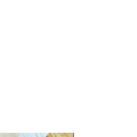
CG.PI 96