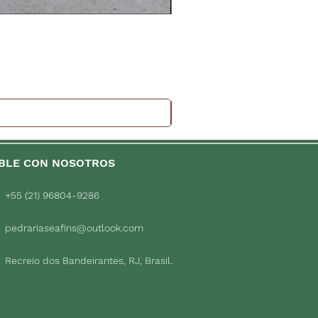
BLE CON NOSOTROS
+55 (21) 96804-9286
pedrariaseafins@outlook.com
Recreio dos Bandeirantes, RJ, Brasil.