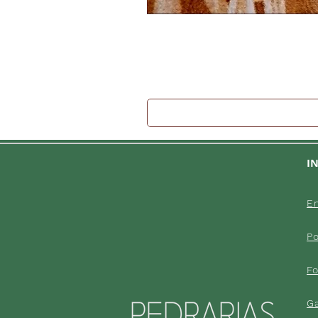
I
En
Po
F
G