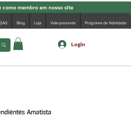
se como membro em nosso site
EZAS
Blog
Loja
Vale-presente
Programa de fidelidade
Login
endientes Amatista