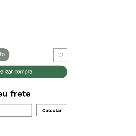
cio
ito
alizar compra
eu frete
Calcular