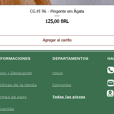
Vista rápida
CG.PI 96 - Pingente em Ágata
Precio
125,00 BRL
Agregar al carrito
NFORMACIONES
DEPARTAMENTOS
HA
vío y Devolución
Início
líticas d
e la tienda
Conjuntos
orma
s de
pago
Todas las pi
ezas
arantías