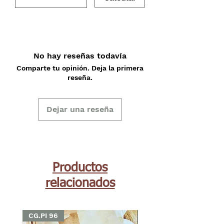
No hay reseñas todavía
Comparte tu opinión. Deja la primera
reseña.
Dejar una reseña
Productos
relacionados
CG.PI 96
CG.PI 96