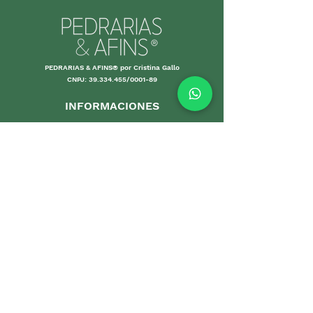
PEDRARIAS & AFINS® por Cristina Gallo
CNPJ:
39.334.455
/0001-89
INFORMACIONES
Envío y Devolución
Políticas d
e la tienda
Forma
s de
pago
Garantías
Cuidand
o tus piezas
Pro
mociones