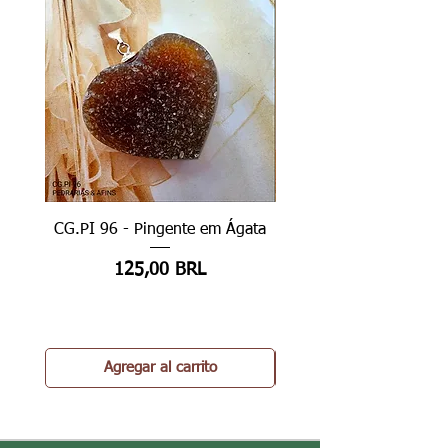
CG.PI 96 - Pingente em Ágata
CG.PI 96B - Pingente e
Precio
125,00 BRL
Agregar al carrito