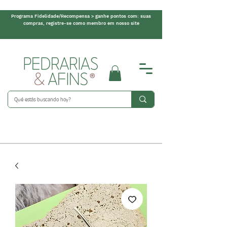
Programa Fidelidade/Recompensa > ganhe pontos com: suas
compras, registre-se como membro em nosso site