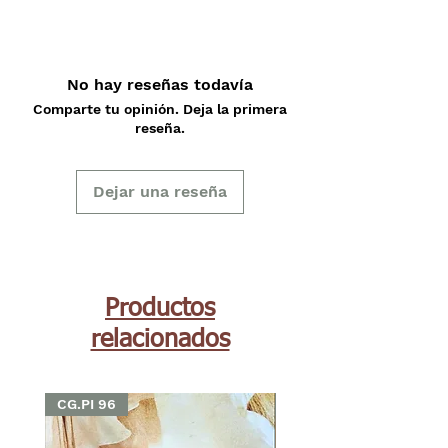
No hay reseñas todavía
Comparte tu opinión. Deja la primera
reseña.
Dejar una reseña
Productos
relacionados
CG.PI 96
CG.PI 96