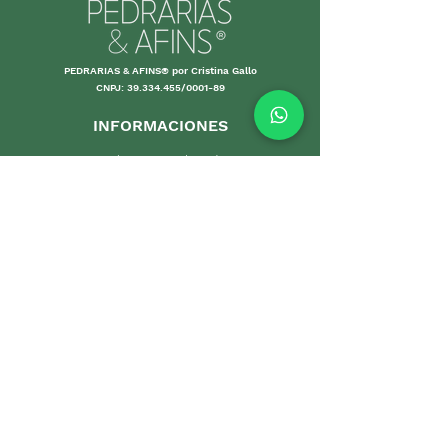
PEDRARIAS & AFINS® por Cristina Gallo
CNPJ:
39.334.455
/0001-89
INFORMACIONES
Envío y Devolución
Políticas d
e la tienda
Forma
s de
pago
Garantías
Cuidand
o tus piezas
Pro
mociones
DEPARTAMENTOS