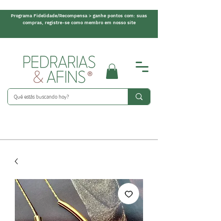
Programa Fidelidade/Recompensa > ganhe pontos com: suas
compras, registre-se como membro em nosso site