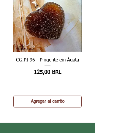
CG.PI 96 - Pingente em Ágata
CG.PI 96B - Pingente e
Precio
125,00 BRL
Agregar al carrito