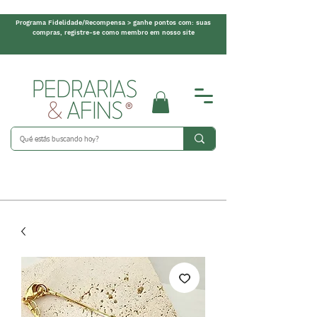
Programa Fidelidade/Recompensa > ganhe pontos com: suas
compras, registre-se como membro em nosso site