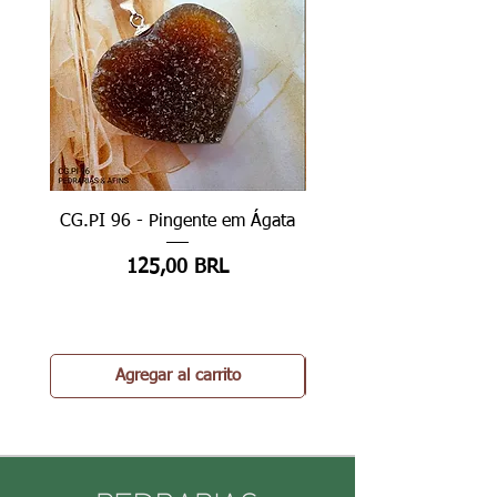
CG.PI 96 - Pingente em Ágata
CG.PI 96B - Pingente e
Precio
125,00 BRL
Agregar al carrito