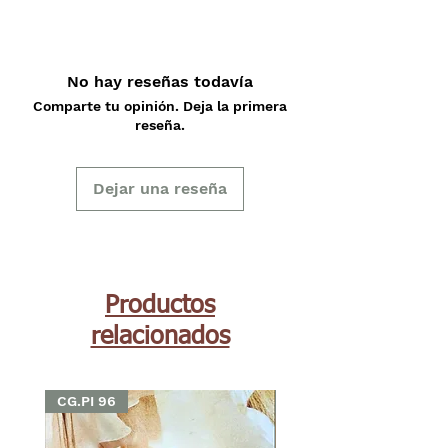
No hay reseñas todavía
Comparte tu opinión. Deja la primera
reseña.
Dejar una reseña
Productos
relacionados
CG.PI 96
CG.PI 96