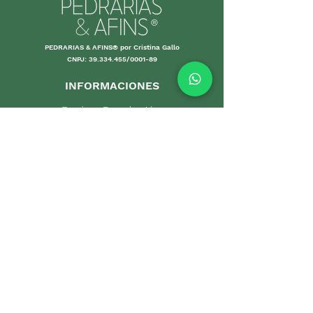
PEDRARIAS & AFINS® por Cristina Gallo
CNPJ:
39.334.455
/0001-89
INFORMACIONES
Envío y Devolución
Políticas d
e la tienda
Forma
s de
pago
Garantías
Cuidand
o tus piezas
Pro
mociones
DEPARTAMENTOS