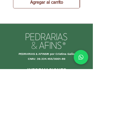
Agregar al carrito
PEDRARIAS & AFINS® por Cristina Gallo
CNPJ:
39.334.455
/0001-89
INFORMACIONES
Envío y Devolución
Políticas d
e la tienda
Forma
s de
pago
Garantías