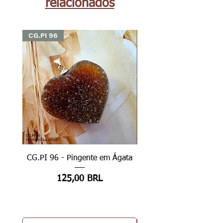
relacionados
CG.PI 96
CG.PI 96
CG.PI 96 - Pingente em Ágata
CG.PI 96B - Pingente e
Precio
125,00 BRL