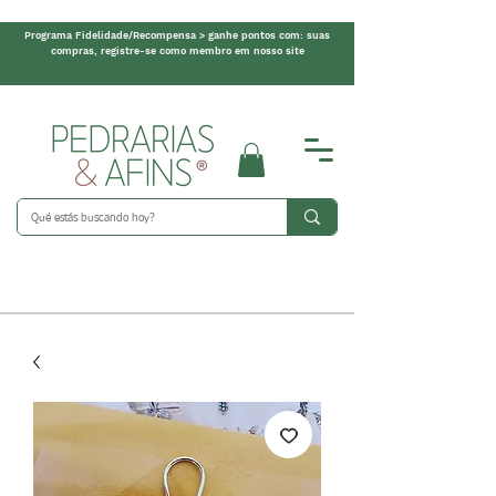
Programa Fidelidade/Recompensa > ganhe pontos com: suas
compras, registre-se como membro em nosso site