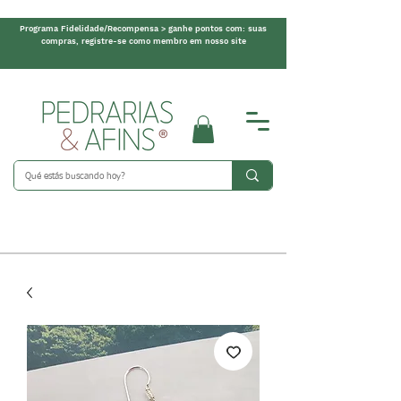
Programa Fidelidade/Recompensa > ganhe pontos com: suas
compras, registre-se como membro em nosso site