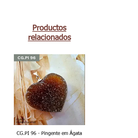
Productos
relacionados
CG.PI 96
CG.PI 96
CG.PI 96 - Pingente em Ágata
CG.PI 96B - Pingente e