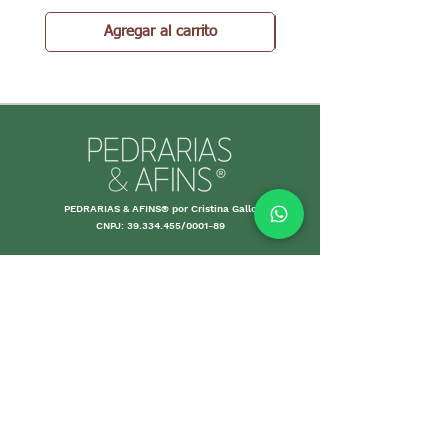
Agregar al carrito
PEDRARIAS & AFINS® por Cristina Gallo
CNPJ:
39.334.455
/0001-89
INFORMACIONES
Envío y Devolución
Políticas d
e la tienda
Forma
s de
pago
Garantías