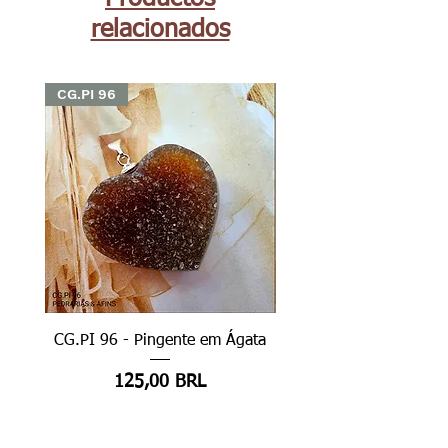
relacionados
CG.PI 96
CG.PI 96
CG.PI 96 - Pingente em Ágata
CG.PI 96B - Pingente e
Precio
125,00 BRL