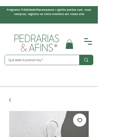
Programa Fidelidade/Recompensa > ganhe pontos com: suas
compras, registre-se como membro em nosso site