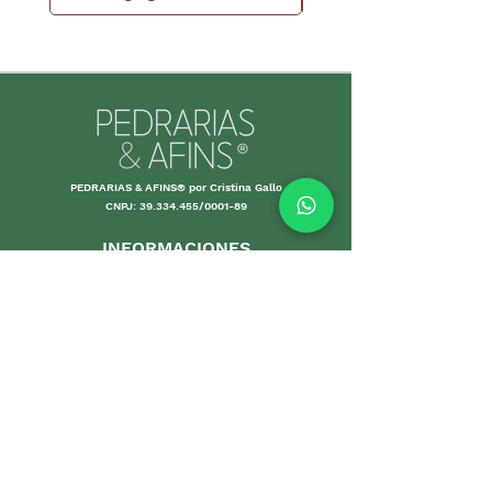
PEDRARIAS & AFINS® por Cristina Gallo
CNPJ:
39.334.455
/0001-89
INFORMACIONES
Envío y Devolución
Políticas d
e la tienda
Forma
s de
pago
Garantías
Cuidand
o tus piezas