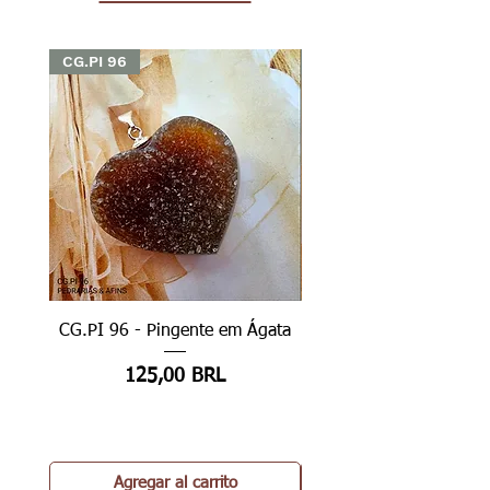
CG.PI 96
CG.PI 96
CG.PI 96 - Pingente em Ágata
CG.PI 96B - Pingente e
Precio
125,00 BRL
Agregar al carrito