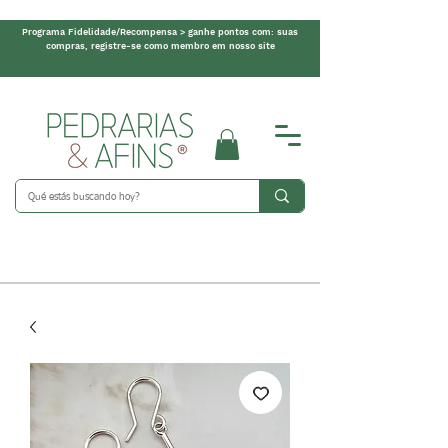
Programa Fidelidade/Recompensa > ganhe pontos com: suas
compras, registre-se como membro em nosso site