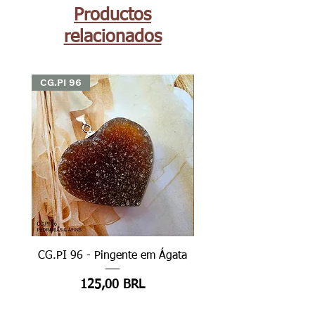
Productos
relacionados
CG.PI 96
CG.PI 96
CG.PI 96 - Pingente em Ágata
CG.PI 96B - Pingente e
Precio
125,00 BRL