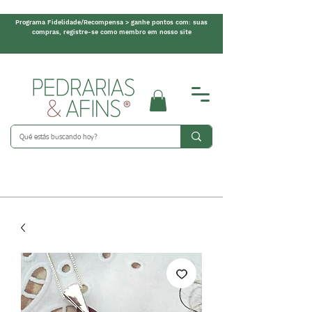
Programa Fidelidade/Recompensa > ganhe pontos com: suas
compras, registre-se como membro em nosso site