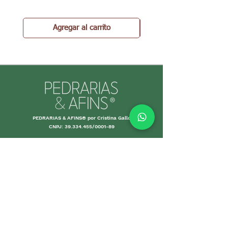
Agregar al carrito
PEDRARIAS & AFINS® por Cristina Gallo
CNPJ:
39.334.455
/0001-89
INFORMACIONES
Envío y Devolución
Políticas d
e la tienda
Forma
s de
pago