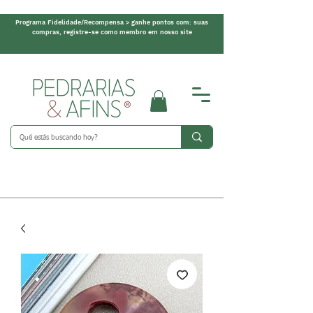
Programa Fidelidade/Recompensa > ganhe pontos com: suas
compras, registre-se como membro em nosso site