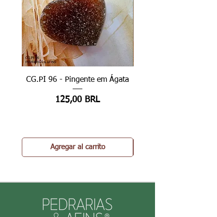
CG.PI 96 - Pingente em Ágata
CG.PI 96B - Pingente e
Precio
125,00 BRL
Agregar al carrito