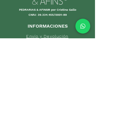
PEDRARIAS & AFINS® por Cristina Gallo
CNPJ:
39.334.455
/0001-89
INFORMACIONES
Envío y Devolución
Políticas d
e la tienda
Forma
s de
pago
Garantías
Cuidand
o tus piezas
Pro
mociones
DEPARTAMENTOS
Início