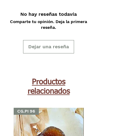
No hay reseñas todavía
Comparte tu opinión. Deja la primera
reseña.
Dejar una reseña
Productos
relacionados
CG.PI 96
CG.PI 96